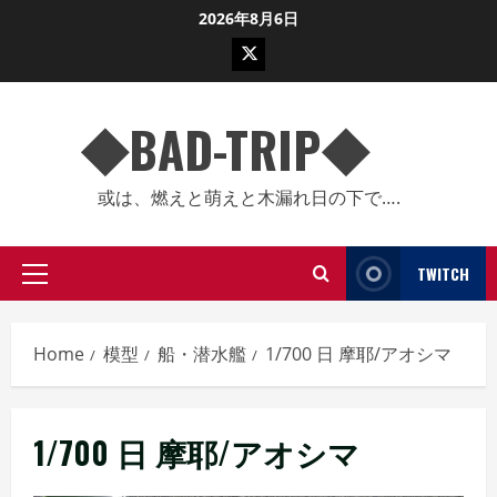
Skip
2026年8月6日
to
twitter
content
◆BAD-TRIP◆
或は、燃えと萌えと木漏れ日の下で….
TWITCH
Primary
Menu
Home
模型
船・潜水艦
1/700 日 摩耶/アオシマ
1/700 日 摩耶/アオシマ