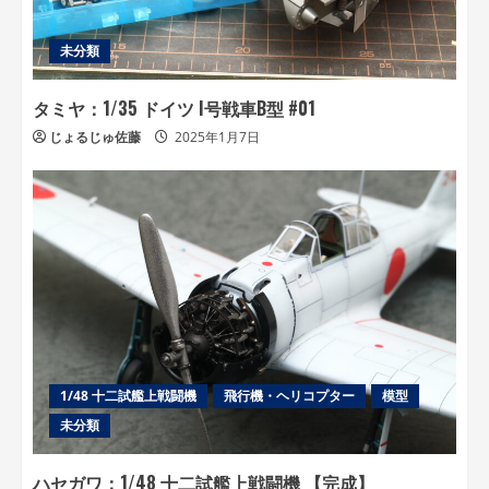
未分類
タミヤ：1/35 ドイツ I号戦車B型 #01
じょるじゅ佐藤
2025年1月7日
1/48 十二試艦上戦闘機
飛行機・ヘリコプター
模型
未分類
ハセガワ：1/48 十二試艦上戦闘機 【完成】