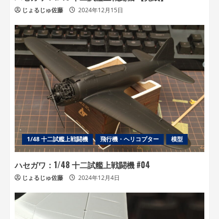
じょるじゅ佐藤
2024年12月15日
1/48 十二試艦上戦闘機
飛行機・ヘリコプター
模型
ハセガワ：1/48 十二試艦上戦闘機 #04
じょるじゅ佐藤
2024年12月4日