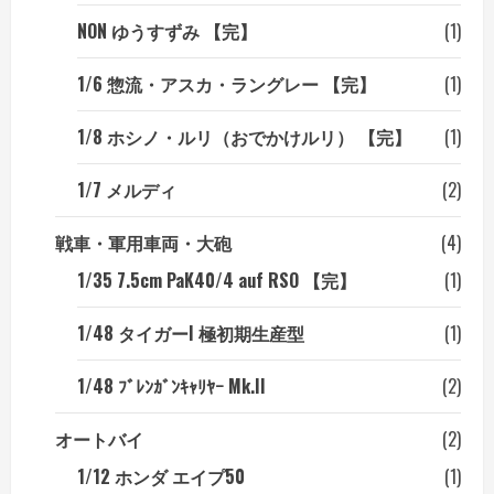
NON ゆうすずみ 【完】
(1)
1/6 惣流・アスカ・ラングレー 【完】
(1)
1/8 ホシノ・ルリ（おでかけルリ） 【完】
(1)
1/7 メルディ
(2)
戦車・軍用車両・大砲
(4)
1/35 7.5cm PaK40/4 auf RSO 【完】
(1)
1/48 タイガーI 極初期生産型
(1)
1/48 ﾌﾞﾚﾝｶﾞﾝｷｬﾘﾔｰ Mk.II
(2)
オートバイ
(2)
1/12 ホンダ エイプ50
(1)