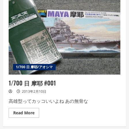
1/700 日 摩耶/アオシマ
1/700 日 摩耶 #001
2013年2月10日
高雄型ってカッコいいよね あの無骨な
Read
Read More
more
about
1/700
日