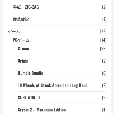
巻紙・ZIG-ZAG
(2)
煙草雑記
(7)
ゲーム
(122)
PCゲーム
(74)
Steam
(33)
Origin
(2)
Humble Bundle
(6)
18 Wheels of Steel: American Long Haul
(2)
CUBE WORLD
(2)
Crysis 2 – Maximum Edition
(4)