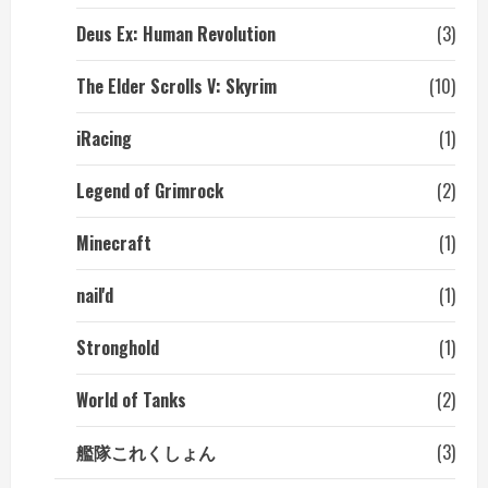
Deus Ex: Human Revolution
(3)
The Elder Scrolls V: Skyrim
(10)
iRacing
(1)
Legend of Grimrock
(2)
Minecraft
(1)
nail'd
(1)
Stronghold
(1)
World of Tanks
(2)
艦隊これくしょん
(3)