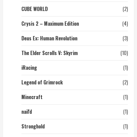
CUBE WORLD
(2)
Crysis 2 – Maximum Edition
(4)
Deus Ex: Human Revolution
(3)
The Elder Scrolls V: Skyrim
(10)
iRacing
(1)
Legend of Grimrock
(2)
Minecraft
(1)
nail'd
(1)
Stronghold
(1)