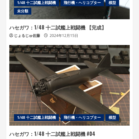
1/48 十二試艦上戦闘機
飛行機・ヘリコプター
模型
未分類
ハセガワ：1/48 十二試艦上戦闘機 【完成】
じょるじゅ佐藤
2024年12月15日
1/48 十二試艦上戦闘機
飛行機・ヘリコプター
模型
ハセガワ：1/48 十二試艦上戦闘機 #04