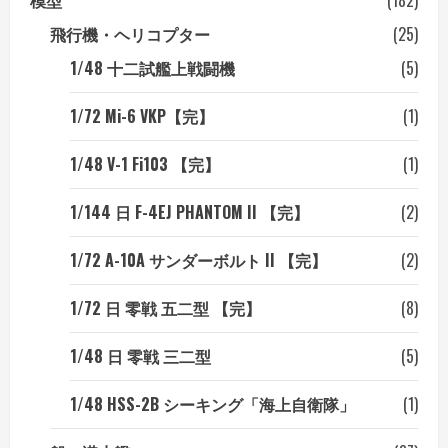
模型
(182)
飛行機・ヘリコプター
(25)
1/48 十二試艦上戦闘機
(5)
1/72 Mi-6 VKP【完】
(1)
1/48 V-1 Fi103 【完】
(1)
1/144 日 F-4EJ PHANTOM II 【完】
(2)
1/72 A-10A サンダーボルト II 【完】
(2)
1/72 日 零戦 五二型 【完】
(8)
1/48 日 零戦 三二型
(5)
1/48 HSS-2B シーキング「海上自衛隊」
(1)