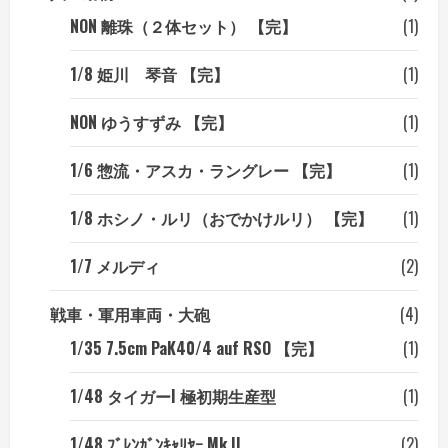
NON 離珠（２体セット） 【完】
(1)
1/8 姫川 琴音 【完】
(1)
NON ゆうすずみ 【完】
(1)
1/6 惣流・アスカ・ラングレー 【完】
(1)
1/8 ホシノ・ルリ（おでかけルリ） 【完】
(1)
1/7 メルディ
(2)
戦車・軍用車両・大砲
(4)
1/35 7.5cm PaK40/4 auf RSO 【完】
(1)
1/48 タイガーI 極初期生産型
(1)
1/48 ﾌﾞﾚﾝｶﾞﾝｷｬﾘﾔｰ Mk.II
(2)