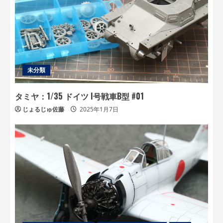
未分類
タミヤ：1/35 ドイツ I号戦車B型 #01
じょるじゅ佐藤
2025年1月7日