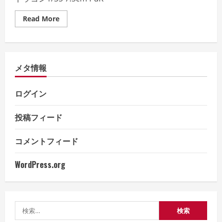
Read
Read More
more
about
ド
ラ
ゴ
ン
メタ情報
1/35
7.5cm
PaK40/4
auf
ログイン
RSO
【完
成】
投稿フィード
コメントフィード
WordPress.org
検
索: