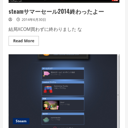
steamサマーセール2014終わったよー
2014年6月30日
結局XCOM買わずに終わりました な
Read
Read More
more
about
steam
サ
マ
ー
セ
ー
ル
2014
終
わ
っ
た
よ
ー
Steam