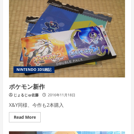
NINTENDO 3DS雑記
ポケモン新作
じょるじゅ佐藤
2016年11月18日
X&Y同様、今作も2本購入
Read
Read More
more
about
ポ
ケ