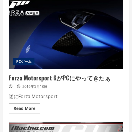
テ？
PCゲーム
Forza Motorsport 6がPCにやってきたぁ
2016年5月13日
遂にForza Motorsport
Read
Read More
more
about
Forza
Motorsport
6