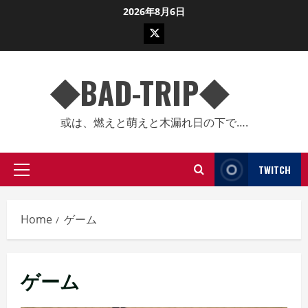
Skip
2026年8月6日
to
twitter
content
◆BAD-TRIP◆
或は、燃えと萌えと木漏れ日の下で….
TWITCH
Primary
Menu
Home
ゲーム
ゲーム