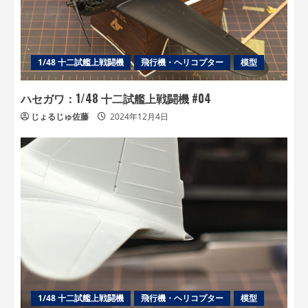
1/48 十二試艦上戦闘機
飛行機・ヘリコプター
模型
ハセガワ：1/48 十二試艦上戦闘機 #04
じょるじゅ佐藤
2024年12月4日
1/48 十二試艦上戦闘機
飛行機・ヘリコプター
模型