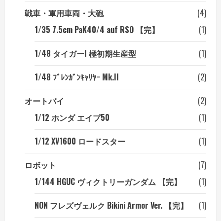
戦車・軍用車両・大砲
(4)
1/35 7.5cm PaK40/4 auf RSO 【完】
(1)
1/48 タイガーI 極初期生産型
(1)
1/48 ﾌﾞﾚﾝｶﾞﾝｷｬﾘﾔｰ Mk.II
(2)
オートバイ
(2)
1/12 ホンダ エイプ50
(1)
1/12 XV1600 ロードスター
(1)
ロボット
(7)
1/144 HGUC ヴィクトリーガンダム 【完】
(1)
NON フレズヴェルク Bikini Armor Ver. 【完】
(1)