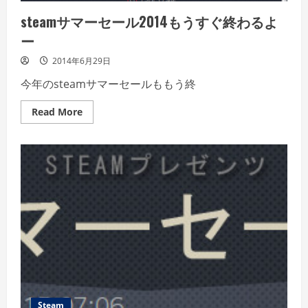
steamサマーセール2014もうすぐ終わるよ
ー
2014年6月29日
今年のsteamサマーセールももう終
Read
Read More
more
about
steam
サ
マ
ー
セ
ー
ル
2014
も
う
す
ぐ
終
わ
る
よ
ー
Steam