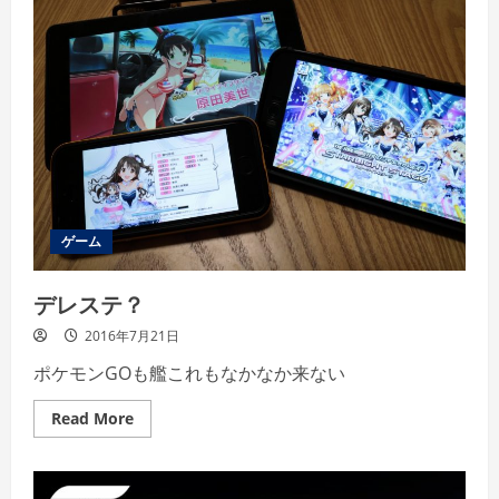
マ
ラ
な
ん
て
い
ら
ん
か
っ
た
ん
や
ー
ゲーム
デレステ？
2016年7月21日
ポケモンGOも艦これもなかなか来ない
Read
Read More
more
about
デ
レ
ス