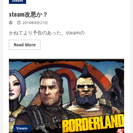
Steam
め
て
み
steam改悪か？
ま
し
2014年8月21日
た
かねてより予告のあった、steamの
Read
Read More
more
about
steam
改
悪
か？
Steam