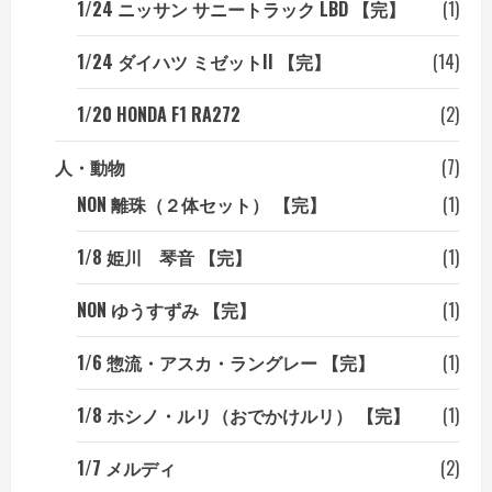
1/24 ニッサン サニートラック LBD 【完】
(1)
1/24 ダイハツ ミゼットII 【完】
(14)
1/20 HONDA F1 RA272
(2)
人・動物
(7)
NON 離珠（２体セット） 【完】
(1)
1/8 姫川 琴音 【完】
(1)
NON ゆうすずみ 【完】
(1)
1/6 惣流・アスカ・ラングレー 【完】
(1)
1/8 ホシノ・ルリ（おでかけルリ） 【完】
(1)
1/7 メルディ
(2)