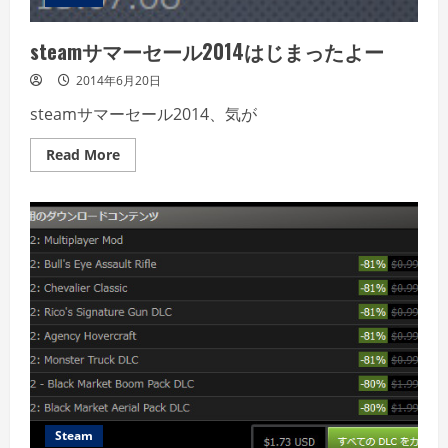
steamサマーセール2014はじまったよー
2014年6月20日
steamサマーセール2014、気が
Read
Read More
more
about
steam
サ
マ
ー
セ
ー
ル
2014
は
じ
ま
っ
た
よ
ー
Steam