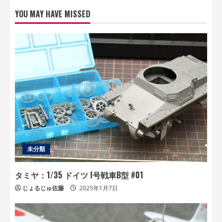
イ
YOU MAY HAVE MISSED
ブ
未分類
タミヤ：1/35 ドイツ I号戦車B型 #01
じょるじゅ佐藤
2025年1月7日