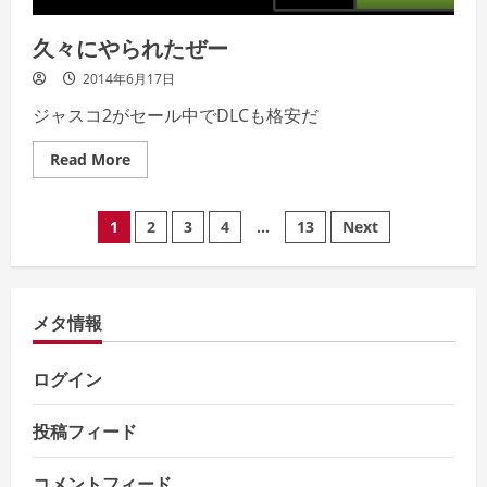
久々にやられたぜー
2014年6月17日
ジャスコ2がセール中でDLCも格安だ
Read
Read More
more
about
久々
投
に
1
2
3
4
…
13
Next
や
ら
稿
れ
た
ぜ
の
ー
メタ情報
ペ
ログイン
ー
投稿フィード
ジ
コメントフィード