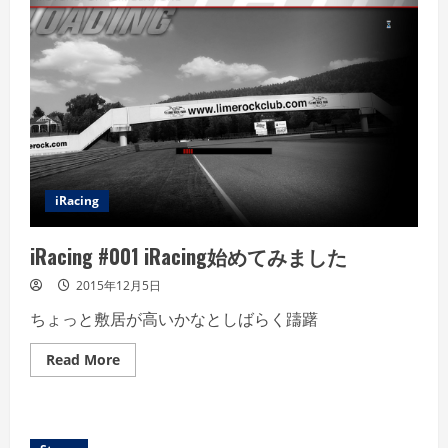
が
PC
に
や
っ
て
き
た
ぁ
iRacing
iRacing #001 iRacing始めてみました
2015年12月5日
ちょっと敷居が高いかなとしばらく躊躇
Read
Read More
more
about
iRacing
#001
iRacing
始