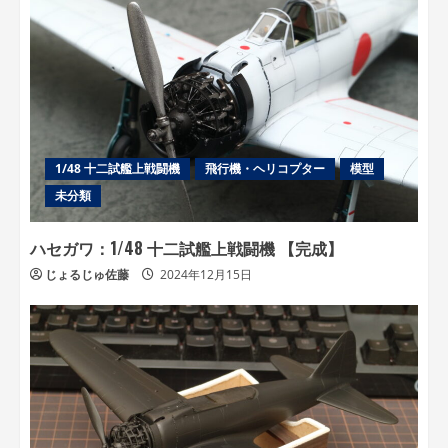
1/48 十二試艦上戦闘機
飛行機・ヘリコプター
模型
未分類
ハセガワ：1/48 十二試艦上戦闘機 【完成】
じょるじゅ佐藤
2024年12月15日