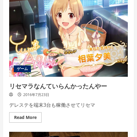
モ
ン
新
作
ゲーム
リセマラなんていらんかったんやー
2016年7月23日
デレステを端末3台も稼働させてリセマ
Read
Read More
more
about
リ
セ