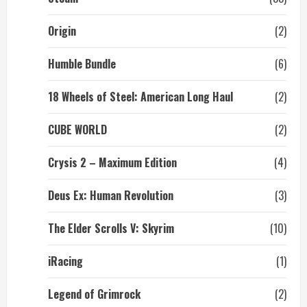
Origin
(2)
Humble Bundle
(6)
18 Wheels of Steel: American Long Haul
(2)
CUBE WORLD
(2)
Crysis 2 – Maximum Edition
(4)
Deus Ex: Human Revolution
(3)
The Elder Scrolls V: Skyrim
(10)
iRacing
(1)
Legend of Grimrock
(2)